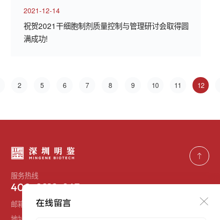
2021-12-14
祝贺2021干细胞制剂质量控制与管理研讨会取得圆
满成功!
2
5
6
7
8
9
10
11
12
服务热线
400-9919-863
在线留言
邮箱：
services@mingjiantech.com
地址：
深圳市南山区高新产业园北区源兴科技大厦东座三楼