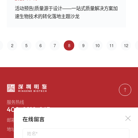
活动预告|质量源于设计——一站式质量解决方案加
速生物技术的转化落地主题沙龙
2
5
6
7
8
9
10
11
12
服务热线
400-9919-863
在线留言
邮箱：
services@mingjiantech.com
地址：
深圳市南山区高新产业园北区源兴科技大厦东座三楼